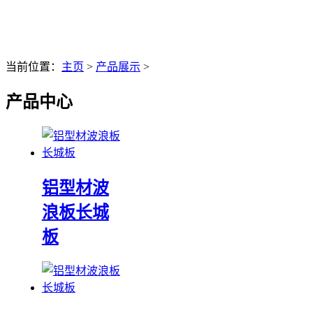
当前位置：
主页
>
产品展示
>
产品中心
铝型材波
浪板长城
板