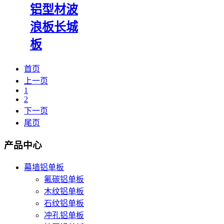
铝型材波
浪板长城
板
首页
上一页
1
2
下一页
尾页
产品中心
幕墙铝单板
氟碳铝单板
木纹铝单板
石纹铝单板
冲孔铝单板