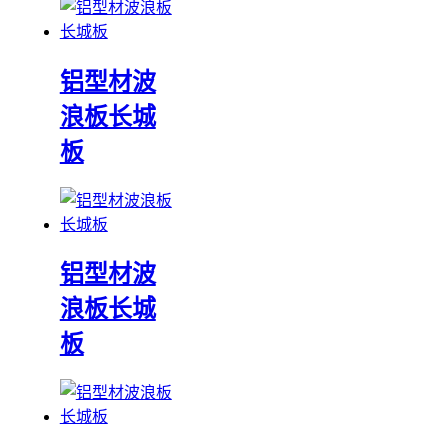
铝型材波
浪板长城
板
铝型材波
浪板长城
板