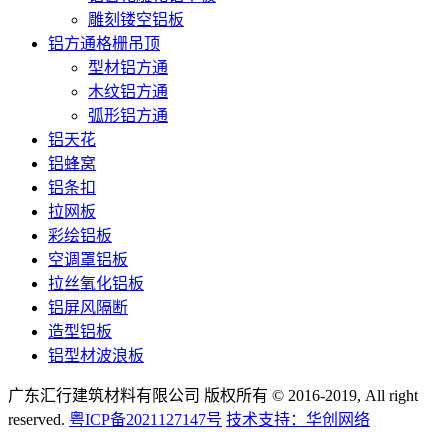
雕刻镂空铝板
铝方通格栅吊顶
型材铝方通
木纹铝方通
弧形铝方通
铝天花
铝蜂窝
铝条扣
拉网板
彩绘铝板
空调罩铝板
拉丝氧化铝板
铝屏风隔断
造型铝板
铝型材波浪板
广东汇行建筑材料有限公司 版权所有 © 2016-2019, All right
reserved.
粤ICP备2021127147号
技术支持：华创网络